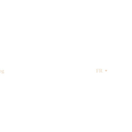
og
FR