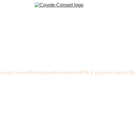
ccueil
Conseil
Formation
Recrutement
RSE
À propos
Contacts
Bl